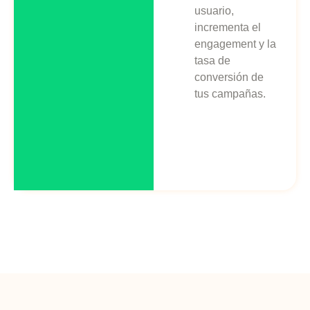
usuario,
incrementa el
engagement y la
tasa de
conversión de
tus campañas.