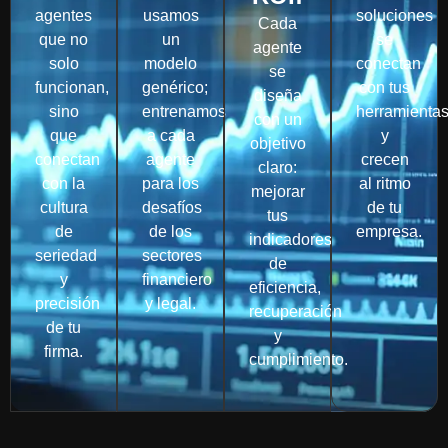
agentes
usamos
soluciones
Cada
que no
un
se
agente
solo
modelo
conectan
se
funcionan,
genérico;
con tus
diseña
sino
entrenamos
herramienta
con un
que
a cada
y
objetivo
conectan
agente
crecen
claro:
con la
para los
al ritmo
mejorar
cultura
desafíos
de tu
tus
de
de los
empresa.
indicadores
seriedad
sectores
de
y
financiero
eficiencia,
precisión
y legal.
recuperación
de tu
y
firma.
cumplimiento.