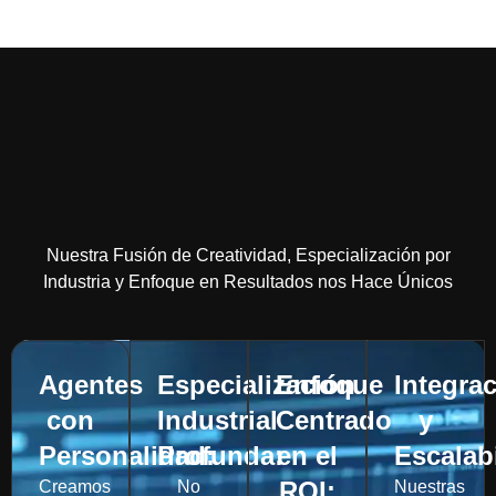
Nuestra Fusión de Creatividad, Especialización por
Industria y Enfoque en Resultados nos Hace Únicos
Agentes
Especialización
Enfoque
Integra
con
Industrial
Centrado
y
Personalidad:
Profunda:
en el
Escalab
ROI:
Creamos
No
Nuestras