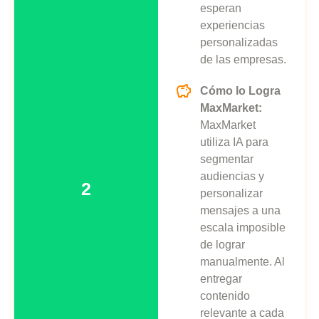
esperan
experiencias
personalizadas
de las empresas.
Cómo lo Logra
MaxMarket:
MaxMarket
utiliza IA para
segmentar
audiencias y
2
personalizar
mensajes a una
escala imposible
de lograr
manualmente. Al
entregar
contenido
relevante a cada