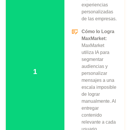
experiencias
personalizadas
de las empresas.
Cómo lo Logra
MaxMarket:
MaxMarket
utiliza IA para
segmentar
audiencias y
1
personalizar
mensajes a una
escala imposible
de lograr
manualmente. Al
entregar
contenido
relevante a cada
usuario,